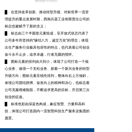
█
在坚持改革创新、推动转型升级、对标世界一流管
理提升的重点发展时期，西南兵器工业有限责任公司的
标志也被赋予了新的含义：
█
标志由三个半圆形元素组成，呈开放式状态代表了
公司多年所坚持的“缘结八方，诚交万友”的理念；体现
出生产服务行业极具包容性的特点，也代表着公司创业
奋斗永不止步，追求卓越，行者无疆的情怀。
█
图标元素的排列由大到小，体现了公司打造一个核
心业务、做强一个支柱业务、探索一个新兴业务的转型
升级方向；图标元素呈线性排列，整体向右上方倾斜，
体现公司团结拼搏、奋发向上的精神和决心，也标志着
公司克服艰难险阻，不断追求更高的目标，开启第三次
创业的征途。
█
标准色彩由深蓝色构成，象征智慧、力量和高科
技，体现公司打造国内一流智慧科技生产服务业集团的
愿景。