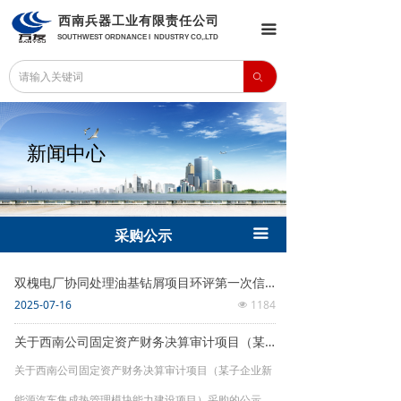
西南兵器工业有限责任公司
끀
SOUTHWEST ORDNANCE I NDUSTRY CO,.LTD
ꄙ
新闻中心
끀
采购公示
双槐电厂协同处理油基钻屑项目环评第一次信息公示内容
2025-07-16
1184
넶
关于西南公司固定资产财务决算审计项目（某子企业新能源汽车集成热管理模块能力建设项目）采购的公示
关于西南公司固定资产财务决算审计项目（某子企业新
能源汽车集成热管理模块能力建设项目）采购的公示